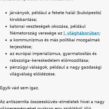
járványok, például a fekete halál (bubópestis)
kirobbantása;
katonai veszteségek okozása, például
Németország veresége az
I.
világháborúban
;
a kommunizmus és más politikai mozgalmak
terjesztése;
az európai imperializmus, gyarmatosítás és
rabszolga-kereskedelem előmozdítása;
pénzügyi válságok, például a nagy gazdasági
világválság előidézése.
Egyik vád sem igaz.
Az antiszemita összeesküvés-elméletek hívei a nagy
világeseményeket gyakran egy zsidókból álló