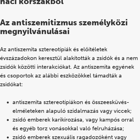
Az antiszemitizmus személyközi
megnyilvánulásai
Az antiszemita sztereotípiák és előítéletek
évszázadokon keresztül alakították a zsidók és a nem
zsidók közötti interakciókat. Az antiszemita egyének
és csoportok az alábbi eszközökkel támadták a
zsidókat:
antiszemita sztereotípiákon és összeesküvés-
elméleteken
alapuló szidalmazás vagy viccek;
zsidó emberek karikírozása, vagy kampós orral
és egyéb torz vonásokkal való
felruházása;
zsidó emberek szexuális ragadozóként vagy