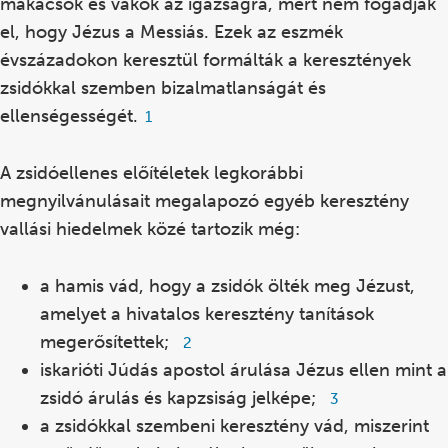
makacsok és vakok az igazságra, mert nem fogadják
el, hogy Jézus a Messiás. Ezek az eszmék
évszázadokon keresztül formálták a keresztények
zsidókkal szemben bizalmatlanságát és
ellenségességét.
Footnote
1
1
A zsidóellenes előítéletek legkorábbi
megnyilvánulásait megalapozó egyéb keresztény
vallási hiedelmek közé tartozik még:
a hamis vád, hogy a zsidók ölték meg Jézust,
amelyet a hivatalos keresztény tanítások
megerősítettek;
Footnote
2
2
iskarióti Júdás apostol árulása Jézus ellen mint a
zsidó árulás és kapzsiság jelképe;
Footnote
3
3
a zsidókkal szembeni keresztény vád, miszerint