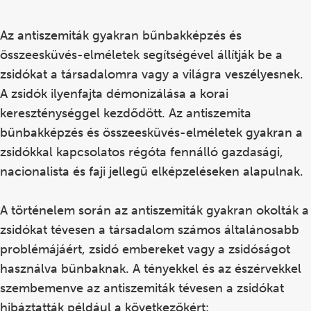
Az antiszemiták gyakran bűnbakképzés és
összeesküvés-elméletek segítségével állítják be a
zsidókat a társadalomra vagy a világra veszélyesnek.
A zsidók ilyenfajta démonizálása a korai
kereszténységgel kezdődött. Az antiszemita
bűnbakképzés és összeesküvés-elméletek gyakran a
zsidókkal kapcsolatos régóta fennálló gazdasági,
nacionalista és faji jellegű elképzeléseken alapulnak.
A történelem során az antiszemiták gyakran okolták a
zsidókat tévesen a társadalom számos általánosabb
problémájáért, zsidó embereket vagy a zsidóságot
használva bűnbaknak. A tényekkel és az észérvekkel
szembemenve az antiszemiták tévesen a zsidókat
hibáztatták például a következőkért: