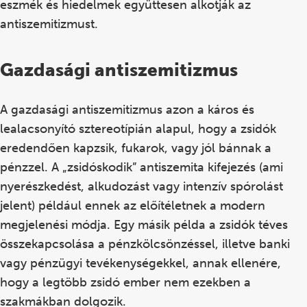
eszmék és hiedelmek együttesen alkotják az
antiszemitizmust.
Gazdasági antiszemitizmus
A gazdasági antiszemitizmus azon a káros és
lealacsonyító sztereotípián alapul, hogy a zsidók
eredendően kapzsik, fukarok, vagy jól bánnak a
pénzzel. A „zsidóskodik” antiszemita kifejezés (ami
nyerészkedést, alkudozást vagy intenzív spórolást
jelent) például ennek az előítéletnek a modern
megjelenési módja. Egy másik példa a zsidók téves
összekapcsolása a pénzkölcsönzéssel, illetve banki
vagy pénzügyi tevékenységekkel, annak ellenére,
hogy a legtöbb zsidó ember nem ezekben a
szakmákban dolgozik.