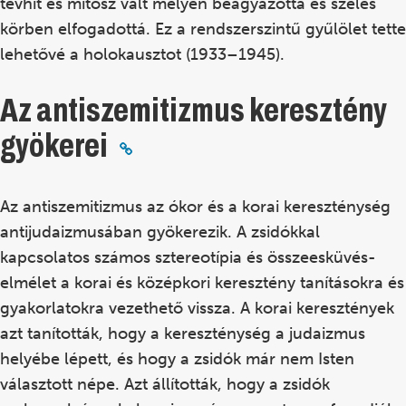
tévhit és mítosz vált mélyen beágyazottá és széles
körben elfogadottá. Ez a rendszerszintű gyűlölet tette
lehetővé a holokausztot (1933–1945).
Az antiszemitizmus keresztény
gyökerei
Az antiszemitizmus az ókor és a korai kereszténység
antijudaizmusában gyökerezik. A zsidókkal
kapcsolatos számos sztereotípia és összeesküvés-
elmélet a korai és középkori keresztény tanításokra és
gyakorlatokra vezethető vissza. A korai keresztények
azt tanították, hogy a kereszténység a judaizmus
helyébe lépett, és hogy a zsidók már nem Isten
választott népe. Azt állították, hogy a zsidók