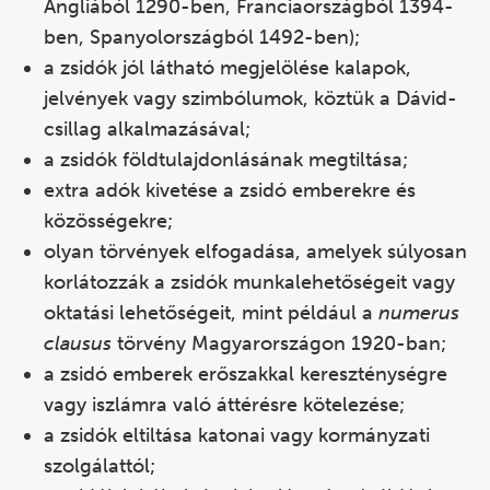
Angliából 1290-ben, Franciaországból 1394-
ben, Spanyolországból 1492-ben);
a zsidók jól látható megjelölése kalapok,
jelvények vagy szimbólumok, köztük a Dávid-
csillag alkalmazásával;
a zsidók földtulajdonlásának megtiltása;
extra adók kivetése a zsidó emberekre és
közösségekre;
olyan törvények elfogadása, amelyek súlyosan
korlátozzák a zsidók munkalehetőségeit vagy
oktatási lehetőségeit, mint például a
numerus
clausus
törvény Magyarországon 1920-ban;
a zsidó emberek erőszakkal kereszténységre
vagy iszlámra való áttérésre kötelezése;
a zsidók eltiltása katonai vagy kormányzati
szolgálattól;