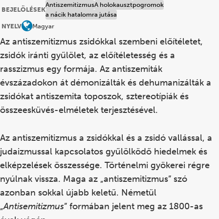
Antiszemitizmus
A holokauszt
pogromok
BEJELÖLÉSEK
a nácik hatalomra jutása
NYELV
Magyar
Az antiszemitizmus zsidókkal szembeni előítéletet,
zsidók iránti gyűlölet, az előítéletesség és a
rasszizmus egy formája. Az antiszemiták
évszázadokon át démonizálták és dehumanizálták a
zsidókat antiszemita toposzok, sztereotípiák és
összeesküvés-elméletek terjesztésével.
Az antiszemitizmus a zsidókkal és a zsidó vallással, a
judaizmussal kapcsolatos gyűlölködő hiedelmek és
elképzelések összessége. Történelmi gyökerei régre
nyúlnak vissza. Maga az „antiszemitizmus” szó
azonban sokkal újabb keletű. Németül
„
Antisemitizmus
” formában jelent meg az 1800-as