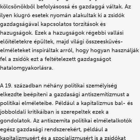
kölcsönökből befolyásossá és gazdaggá váltak. Az
ilyen kiugró esetek nyomán alakultak ki a zsidók
gazdagságával kapcsolatos torzítások és
hazugságok. Ezek a hazugságok régebbi vallási
előítéletekre épültek, majd világi összeesküvés-
elméleteket inspiráltak arról, hogy hogyan használják
fel a zsidók ezt a feltételezett gazdagságot
hatalomgyakorlásra.
A 19. században néhány politikai személyiség
elkezdte beépíteni a gazdasági antiszemitizmust a
politikai elméleteibe. Például a kapitalizmus bal- és
jobboldali kritikáiban is szerepeltek ezek a
gondolatok. Az antiszemita politikai elméletalkotók
egész gazdasági rendszerekért, például a
kapitalizmusért és a szocializmusért is a zsidókat