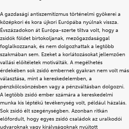
A gazdasági antiszemitizmus történelmi gyökerei a
középkori és kora újkori Európába nyúlnak vissza.
Évszázadokon át Európa-szerte tiltva volt, hogy a
zsidók földet birtokoljanak, mezőgazdasággal
foglalkozzanak, és nem dolgozhattak a legtöbb
szakmában sem. Ezeket a korlátozásokat jellemzően
vallási előítéletek motiválták. A megélhetés
érdekében sok zsidó embernek gyakran nem volt más
választása, mint a kereskedelemben, a
pénzkölcsönzésben vagy a pénzváltásban dolgozni.
A legtöbb zsidó ember számára a kereskedelmi
munka kis léptékű tevékenység volt, például házalás.
Sok zsidó élt szegénységben. Azonban ritkán
előfordult, hogy egyes zsidó családok az uralkodói
udvaroknak vagy királyságoknak nyújtott