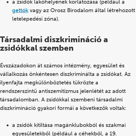
a zsidók lakóhelyének korlátozása (például a
gettók
vagy az Orosz Birodalom által létrehozott
letelepedési zóna).
Társadalmi diszkrimináció a
zsidókkal szemben
Évszázadokon át számos intézmény, egyesület és
vállalkozás önkéntesen diszkriminálta a zsidókat. Az
ilyenfajta megkülönböztetés tükrözte a
rendszerszintű antiszemitizmus jelenlétét az adott
társadalomban. A zsidókkal szembeni társadalmi
diszkrimináció gyakori formái a következők voltak:
a zsidók kitiltása magánklubokból és szakmai
egyesületekből (például a céhekből, a 19.