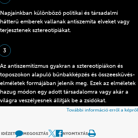
Napjainkban különböző politikai és társadalmi
hátterű emberek vallanak antiszemita elveket vagy
terjesztenek sztereotípiákat.
3
Az antiszemitizmus gyakran a sztereotípiákon és
toposzokon alapuló bűnbakképzés és összeesküvés-
elméletek formájában jelenik meg. Ezek az elméletek
hazug módon egy adott társadalomra vagy akár a
világra veszélyesnek állítják be a zsidókat.
További információ erről a képről
IDÉZET
MEGOSZTÁS
NYOMTATÁS