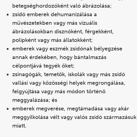
betegséghordozóként való ábrázolása;
zsidó emberek dehumanizálása a
művészetekben vagy más vizuális
ábrázolásokban disznóként, férgekként,
polipként vagy más
állatokként;
emberek vagy
eszmék zsidónak bélyegzése
annak érdekében, hogy bántalmazás
célpontjává tegyék őket;
zsinagógák, temetők, iskolák vagy más zsidó
vallási vagy közösségi helyek megrongálása,
felgyújtása vagy más módon történő
meggyalázása; és
emberek megverése, megtámadása vagy akár
meggyilkolása vélt vagy valós zsidó származásuk
miatt.