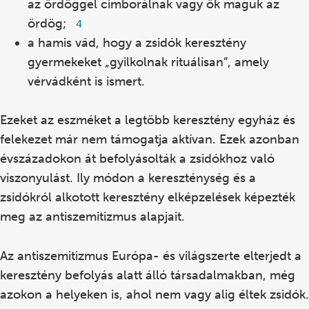
az ördöggel cimborálnak vagy ők maguk az
ördög;
Footnote
4
4
a hamis vád, hogy a zsidók keresztény
gyermekeket „gyilkolnak rituálisan”, amely
vérvádként is ismert.
Ezeket az eszméket a legtöbb keresztény egyház és
felekezet már nem támogatja aktívan. Ezek azonban
évszázadokon át befolyásolták a zsidókhoz való
viszonyulást. Ily módon a kereszténység és a
zsidókról alkotott keresztény elképzelések képezték
meg az antiszemitizmus alapjait.
Az antiszemitizmus Európa- és világszerte elterjedt a
keresztény befolyás alatt álló társadalmakban, még
azokon a helyeken is, ahol nem vagy alig éltek zsidók.