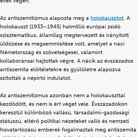
évek végén.
Az antiszemitizmus alapozta meg a
holokausztot
. A
holokauszt (1933–1945) hatmillió európai zsidó
szisztematikus, államilag megtervezett és irányított
üldözése és megsemmisítése volt, amelyet a náci
Németország és szövetségesei, valamint
kollaboránsai hajtottak végre. A nácik az évszázados
antiszemita előítéletekre és gyűlöletre alapozva
szították a népirtó indulatot.
Az antiszemitizmus azonban nem a holokauszttal
kezdődött, és nem is ért véget vele. Évszázadokon
keresztül különböző vallású, társadalmi-gazdasági
státuszú, eltérő politikai nézeteket valló és nemzeti
hovatartozású emberek fogalmaztak meg antiszemita