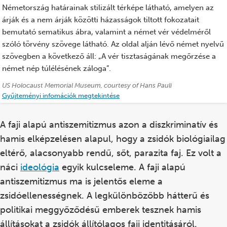
Németország határainak stilizált térképe látható, amelyen az
árják és a nem árják közötti házasságok tiltott fokozatait
bemutató sematikus ábra, valamint a német vér védelméről
szóló törvény szövege látható. Az oldal alján lévő német nyelvű
szövegben a következő áll: „A vér tisztaságának megőrzése a
német nép túlélésének záloga”.
Forrás:
US Holocaust Memorial Museum, courtesy of Hans Pauli
Gyűjteményi infomációk megtekintése
A faji alapú antiszemitizmus azon a diszkriminatív és
hamis elképzelésen alapul, hogy a zsidók biológiailag
eltérő, alacsonyabb rendű, sőt, parazita faj. Ez volt a
náci
ideológia
egyik kulcseleme. A faji alapú
antiszemitizmus ma is jelentős eleme a
zsidóellenességnek. A legkülönbözőbb hátterű és
politikai meggyőződésű emberek tesznek hamis
állításokat a zsidók állítólagos faji identitásáról.