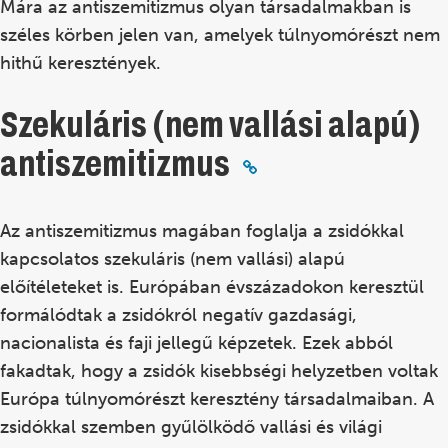
Mára az antiszemitizmus olyan társadalmakban is
széles körben jelen van, amelyek túlnyomórészt nem
hithű keresztények.
Szekuláris (nem vallási alapú)
antiszemitizmus
Az antiszemitizmus magában foglalja a zsidókkal
kapcsolatos szekuláris (nem vallási) alapú
előítéleteket is. Európában évszázadokon keresztül
formálódtak a zsidókról negatív gazdasági,
nacionalista és faji jellegű képzetek. Ezek abból
fakadtak, hogy a zsidók kisebbségi helyzetben voltak
Európa túlnyomórészt keresztény társadalmaiban. A
zsidókkal szemben gyűlölködő vallási és világi