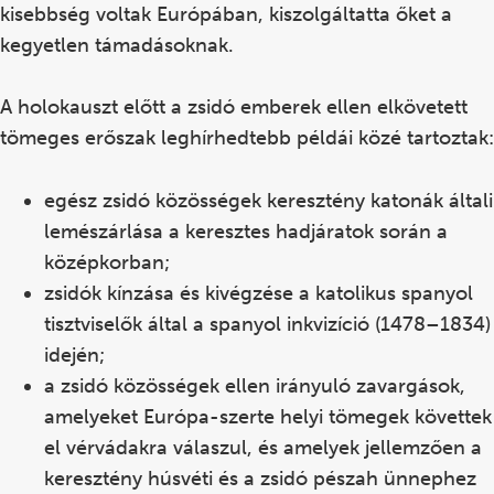
kisebbség voltak Európában, kiszolgáltatta őket a
kegyetlen támadásoknak.
A holokauszt előtt a zsidó emberek ellen elkövetett
tömeges erőszak leghírhedtebb példái közé tartoztak:
egész zsidó közösségek keresztény katonák általi
lemészárlása a keresztes hadjáratok során a
középkorban;
zsidók kínzása és kivégzése a katolikus spanyol
tisztviselők által a spanyol
inkvizíció (1478–1834)
idején;
a zsidó közösségek ellen irányuló zavargások,
amelyeket Európa-szerte helyi tömegek követtek
el vérvádakra válaszul, és amelyek jellemzően a
keresztény húsvéti és a zsidó pészah ünnephez