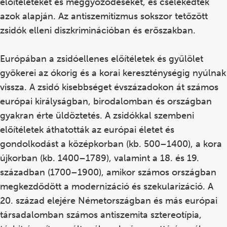
előítéleteket és meggyőződéseket, és cselekedtek
azok alapján. Az antiszemitizmus sokszor tetőzött
zsidók elleni diszkriminációban és erőszakban.
Európában a zsidóellenes előítéletek és gyűlölet
gyökerei az ókorig és a korai kereszténységig nyúlnak
vissza. A zsidó kisebbséget évszázadokon át számos
európai királyságban, birodalomban és országban
gyakran érte üldöztetés. A zsidókkal szembeni
előítéletek áthatották az európai életet és
gondolkodást a középkorban (kb. 500–1400), a kora
újkorban (kb. 1400–1789), valamint a 18. és 19.
században (1700–1900), amikor számos országban
megkezdődött a modernizáció és szekularizáció. A
20. század elejére Németországban és más európai
társadalomban számos antiszemita sztereotípia,